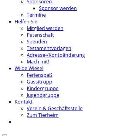
Sponsoren
Sponsor werden
Termine
Helfen Sie
Mitglied werden
Patenschaft
Spenden
Testamentvorlagen
Adresse-/Kontoänderung
Mach mit!
Wilde Wiesel
Ferienspaß
Gassitrupp
Kindergruppe
Jugendgruppe
Kontakt
Verein & Geschäftsstelle
Zum Tierheim