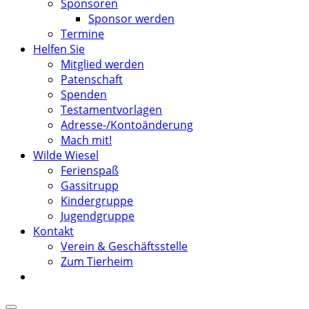
Sponsoren
Sponsor werden
Termine
Helfen Sie
Mitglied werden
Patenschaft
Spenden
Testamentvorlagen
Adresse-/Kontoänderung
Mach mit!
Wilde Wiesel
Ferienspaß
Gassitrupp
Kindergruppe
Jugendgruppe
Kontakt
Verein & Geschäftsstelle
Zum Tierheim