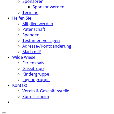
Sponsoren
Sponsor werden
Termine
Helfen Sie
Mitglied werden
Patenschaft
Spenden
Testamentvorlagen
Adresse-/Kontoänderung
Mach mit!
Wilde Wiesel
Ferienspaß
Gassitrupp
Kindergruppe
Jugendgruppe
Kontakt
Verein & Geschäftsstelle
Zum Tierheim