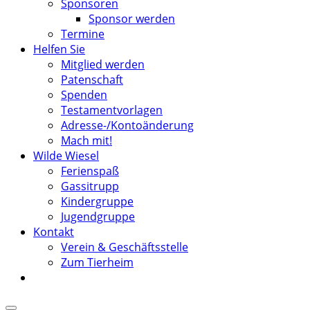
Sponsoren
Sponsor werden
Termine
Helfen Sie
Mitglied werden
Patenschaft
Spenden
Testamentvorlagen
Adresse-/Kontoänderung
Mach mit!
Wilde Wiesel
Ferienspaß
Gassitrupp
Kindergruppe
Jugendgruppe
Kontakt
Verein & Geschäftsstelle
Zum Tierheim