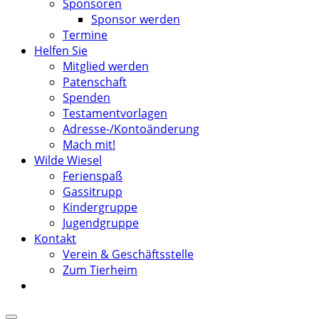
Sponsoren
Sponsor werden
Termine
Helfen Sie
Mitglied werden
Patenschaft
Spenden
Testamentvorlagen
Adresse-/Kontoänderung
Mach mit!
Wilde Wiesel
Ferienspaß
Gassitrupp
Kindergruppe
Jugendgruppe
Kontakt
Verein & Geschäftsstelle
Zum Tierheim