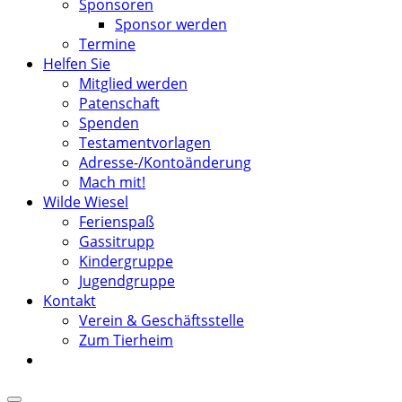
Sponsoren
Sponsor werden
Termine
Helfen Sie
Mitglied werden
Patenschaft
Spenden
Testamentvorlagen
Adresse-/Kontoänderung
Mach mit!
Wilde Wiesel
Ferienspaß
Gassitrupp
Kindergruppe
Jugendgruppe
Kontakt
Verein & Geschäftsstelle
Zum Tierheim