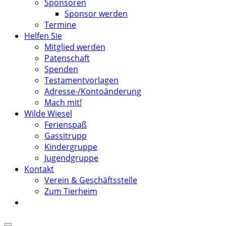
Sponsoren
Sponsor werden
Termine
Helfen Sie
Mitglied werden
Patenschaft
Spenden
Testamentvorlagen
Adresse-/Kontoänderung
Mach mit!
Wilde Wiesel
Ferienspaß
Gassitrupp
Kindergruppe
Jugendgruppe
Kontakt
Verein & Geschäftsstelle
Zum Tierheim