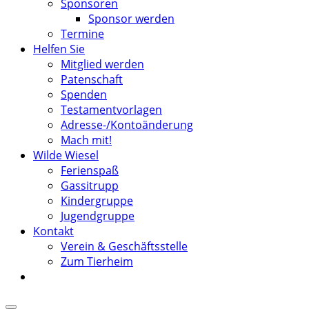
Sponsoren
Sponsor werden
Termine
Helfen Sie
Mitglied werden
Patenschaft
Spenden
Testamentvorlagen
Adresse-/Kontoänderung
Mach mit!
Wilde Wiesel
Ferienspaß
Gassitrupp
Kindergruppe
Jugendgruppe
Kontakt
Verein & Geschäftsstelle
Zum Tierheim