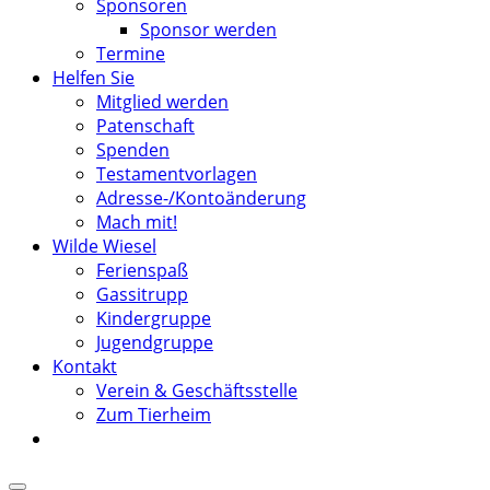
Sponsoren
Sponsor werden
Termine
Helfen Sie
Mitglied werden
Patenschaft
Spenden
Testamentvorlagen
Adresse-/Kontoänderung
Mach mit!
Wilde Wiesel
Ferienspaß
Gassitrupp
Kindergruppe
Jugendgruppe
Kontakt
Verein & Geschäftsstelle
Zum Tierheim