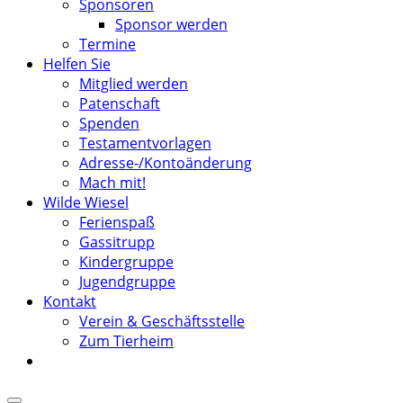
Sponsoren
Sponsor werden
Termine
Helfen Sie
Mitglied werden
Patenschaft
Spenden
Testamentvorlagen
Adresse-/Kontoänderung
Mach mit!
Wilde Wiesel
Ferienspaß
Gassitrupp
Kindergruppe
Jugendgruppe
Kontakt
Verein & Geschäftsstelle
Zum Tierheim