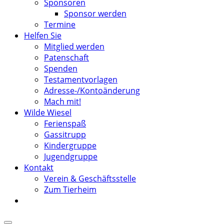
Sponsoren
Sponsor werden
Termine
Helfen Sie
Mitglied werden
Patenschaft
Spenden
Testamentvorlagen
Adresse-/Kontoänderung
Mach mit!
Wilde Wiesel
Ferienspaß
Gassitrupp
Kindergruppe
Jugendgruppe
Kontakt
Verein & Geschäftsstelle
Zum Tierheim