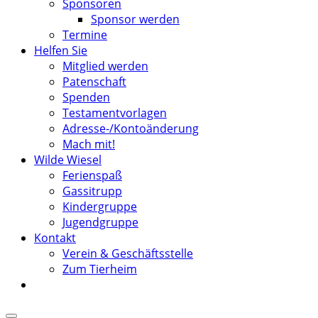
Sponsoren
Sponsor werden
Termine
Helfen Sie
Mitglied werden
Patenschaft
Spenden
Testamentvorlagen
Adresse-/Kontoänderung
Mach mit!
Wilde Wiesel
Ferienspaß
Gassitrupp
Kindergruppe
Jugendgruppe
Kontakt
Verein & Geschäftsstelle
Zum Tierheim