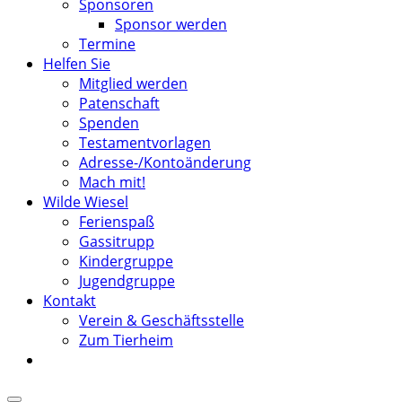
Sponsoren
Sponsor werden
Termine
Helfen Sie
Mitglied werden
Patenschaft
Spenden
Testamentvorlagen
Adresse-/Kontoänderung
Mach mit!
Wilde Wiesel
Ferienspaß
Gassitrupp
Kindergruppe
Jugendgruppe
Kontakt
Verein & Geschäftsstelle
Zum Tierheim