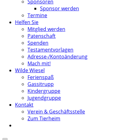
Sponsoren
Sponsor werden
Termine
Helfen Sie
Mitglied werden
Patenschaft
Spenden
Testamentvorlagen
Adresse-/Kontoänderung
Mach mit!
Wilde Wiesel
Ferienspaß
Gassitrupp
Kindergruppe
Jugendgruppe
Kontakt
Verein & Geschäftsstelle
Zum Tierheim