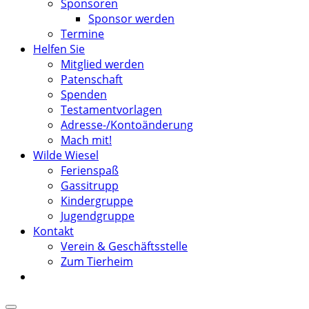
Sponsoren
Sponsor werden
Termine
Helfen Sie
Mitglied werden
Patenschaft
Spenden
Testamentvorlagen
Adresse-/Kontoänderung
Mach mit!
Wilde Wiesel
Ferienspaß
Gassitrupp
Kindergruppe
Jugendgruppe
Kontakt
Verein & Geschäftsstelle
Zum Tierheim