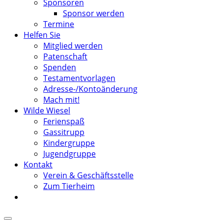
Sponsoren
Sponsor werden
Termine
Helfen Sie
Mitglied werden
Patenschaft
Spenden
Testamentvorlagen
Adresse-/Kontoänderung
Mach mit!
Wilde Wiesel
Ferienspaß
Gassitrupp
Kindergruppe
Jugendgruppe
Kontakt
Verein & Geschäftsstelle
Zum Tierheim