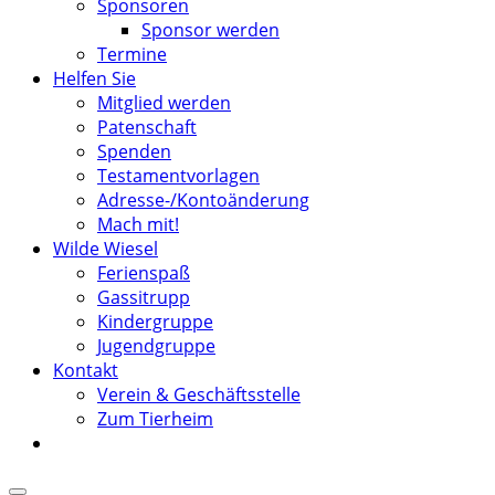
Sponsoren
Sponsor werden
Termine
Helfen Sie
Mitglied werden
Patenschaft
Spenden
Testamentvorlagen
Adresse-/Kontoänderung
Mach mit!
Wilde Wiesel
Ferienspaß
Gassitrupp
Kindergruppe
Jugendgruppe
Kontakt
Verein & Geschäftsstelle
Zum Tierheim