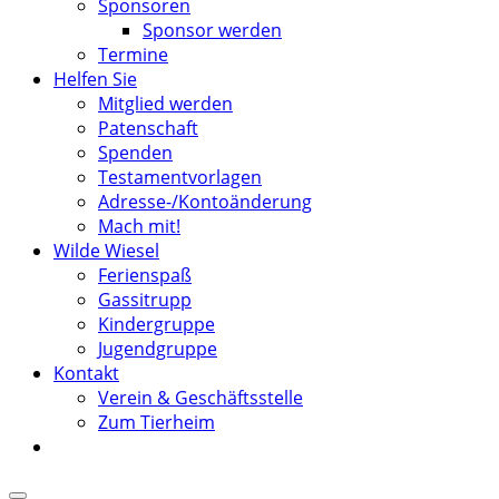
Sponsoren
Sponsor werden
Termine
Helfen Sie
Mitglied werden
Patenschaft
Spenden
Testamentvorlagen
Adresse-/Kontoänderung
Mach mit!
Wilde Wiesel
Ferienspaß
Gassitrupp
Kindergruppe
Jugendgruppe
Kontakt
Verein & Geschäftsstelle
Zum Tierheim