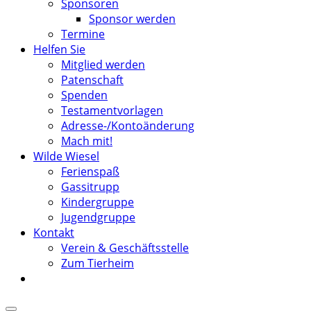
Sponsoren
Sponsor werden
Termine
Helfen Sie
Mitglied werden
Patenschaft
Spenden
Testamentvorlagen
Adresse-/Kontoänderung
Mach mit!
Wilde Wiesel
Ferienspaß
Gassitrupp
Kindergruppe
Jugendgruppe
Kontakt
Verein & Geschäftsstelle
Zum Tierheim