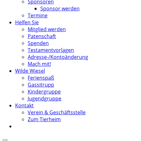
Sponsoren
Sponsor werden
Termine
Helfen Sie
Mitglied werden
Patenschaft
Spenden
Testamentvorlagen
Adresse-/Kontoänderung
Mach mit!
Wilde Wiesel
Ferienspaß
Gassitrupp
Kindergruppe
Jugendgruppe
Kontakt
Verein & Geschäftsstelle
Zum Tierheim