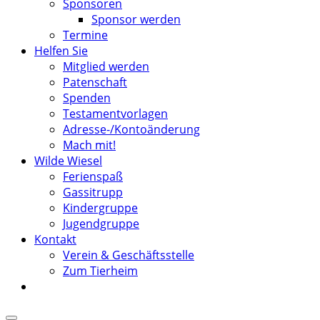
Sponsoren
Sponsor werden
Termine
Helfen Sie
Mitglied werden
Patenschaft
Spenden
Testamentvorlagen
Adresse-/Kontoänderung
Mach mit!
Wilde Wiesel
Ferienspaß
Gassitrupp
Kindergruppe
Jugendgruppe
Kontakt
Verein & Geschäftsstelle
Zum Tierheim