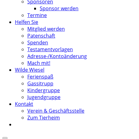
Sponsoren
Sponsor werden
Termine
Helfen Sie
Mitglied werden
Patenschaft
Spenden
Testamentvorlagen
Adresse-/Kontoänderung
Mach mit!
Wilde Wiesel
Ferienspaß
Gassitrupp
Kindergruppe
Jugendgruppe
Kontakt
Verein & Geschäftsstelle
Zum Tierheim