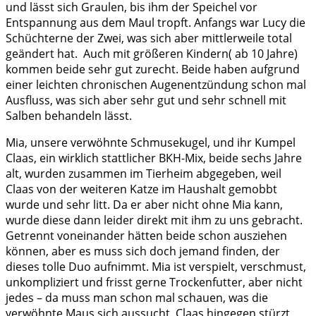
und lässt sich Graulen, bis ihm der Speichel vor
Entspannung aus dem Maul tropft. Anfangs war Lucy die
Schüchterne der Zwei, was sich aber mittlerweile total
geändert hat. Auch mit größeren Kindern( ab 10 Jahre)
kommen beide sehr gut zurecht. Beide haben aufgrund
einer leichten chronischen Augenentzündung schon mal
Ausfluss, was sich aber sehr gut und sehr schnell mit
Salben behandeln lässt.
Mia, unsere verwöhnte Schmusekugel, und ihr Kumpel
Claas, ein wirklich stattlicher BKH-Mix, beide sechs Jahre
alt, wurden zusammen im Tierheim abgegeben, weil
Claas von der weiteren Katze im Haushalt gemobbt
wurde und sehr litt. Da er aber nicht ohne Mia kann,
wurde diese dann leider direkt mit ihm zu uns gebracht.
Getrennt voneinander hätten beide schon ausziehen
können, aber es muss sich doch jemand finden, der
dieses tolle Duo aufnimmt. Mia ist verspielt, verschmust,
unkompliziert und frisst gerne Trockenfutter, aber nicht
jedes – da muss man schon mal schauen, was die
verwöhnte Maus sich aussucht. Claas hingegen stürzt