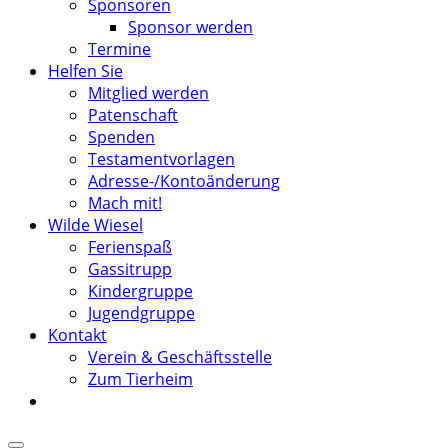
Sponsoren
Sponsor werden
Termine
Helfen Sie
Mitglied werden
Patenschaft
Spenden
Testamentvorlagen
Adresse-/Kontoänderung
Mach mit!
Wilde Wiesel
Ferienspaß
Gassitrupp
Kindergruppe
Jugendgruppe
Kontakt
Verein & Geschäftsstelle
Zum Tierheim