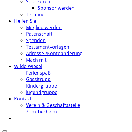
Sponsoren
Sponsor werden
Termine
Helfen Sie
Mitglied werden
Patenschaft
Spenden
Testamentvorlagen
Adresse-/Kontoänderung
Mach mit!
Wilde Wiesel
Ferienspaß
Gassitrupp
Kindergruppe
Jugendgruppe
Kontakt
Verein & Geschäftsstelle
Zum Tierheim