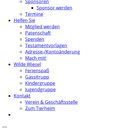
Sponsoren
Sponsor werden
Termine
Helfen Sie
Mitglied werden
Patenschaft
Spenden
Testamentvorlagen
Adresse-/Kontoänderung
Mach mit!
Wilde Wiesel
Ferienspaß
Gassitrupp
Kindergruppe
Jugendgruppe
Kontakt
Verein & Geschäftsstelle
Zum Tierheim