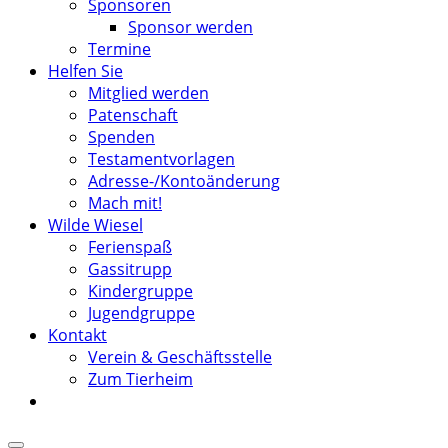
Sponsoren
Sponsor werden
Termine
Helfen Sie
Mitglied werden
Patenschaft
Spenden
Testamentvorlagen
Adresse-/Kontoänderung
Mach mit!
Wilde Wiesel
Ferienspaß
Gassitrupp
Kindergruppe
Jugendgruppe
Kontakt
Verein & Geschäftsstelle
Zum Tierheim