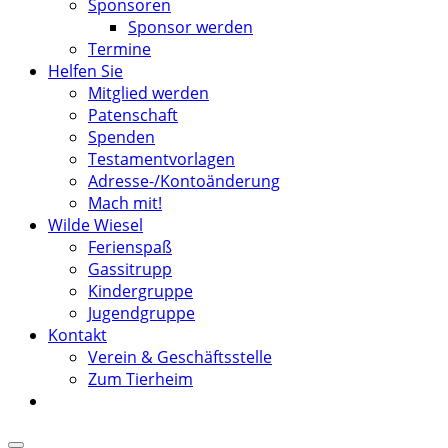
Sponsoren
Sponsor werden
Termine
Helfen Sie
Mitglied werden
Patenschaft
Spenden
Testamentvorlagen
Adresse-/Kontoänderung
Mach mit!
Wilde Wiesel
Ferienspaß
Gassitrupp
Kindergruppe
Jugendgruppe
Kontakt
Verein & Geschäftsstelle
Zum Tierheim