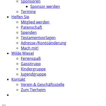
Sponsoren
Sponsor werden
Termine
Helfen Sie
Mitglied werden
Patenschaft
Spenden
Testamentvorlagen
Adresse-/Kontoänderung
Mach mit!
Wilde Wiesel
Ferienspaß
Gassitrupp
Kindergruppe
Jugendgruppe
Kontakt
Verein & Geschäftsstelle
Zum Tierheim