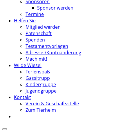
Sponsoren
Sponsor werden
Termine
Helfen Sie
Mitglied werden
Patenschaft
Spenden
Testamentvorlagen
Adresse-/Kontoänderung
Mach mit!
Wilde Wiesel
Ferienspaß
Gassitrupp
Kindergruppe
Jugendgruppe
Kontakt
Verein & Geschäftsstelle
Zum Tierheim