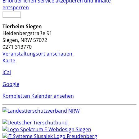
Erforderlichen Service akzeptieren und Inhalte
entsperren
Senden
Tierheim Siegen
Heidenbergstraße 91
Siegen
,
NRW
57072
0271 313770
Veranstaltungsort anschauen
Tierheim
Karte
Siegen
iCal
Google
Kompletten Kalender ansehen