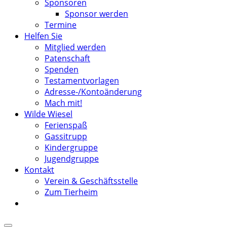
Sponsoren
Sponsor werden
Termine
Helfen Sie
Mitglied werden
Patenschaft
Spenden
Testamentvorlagen
Adresse-/Kontoänderung
Mach mit!
Wilde Wiesel
Ferienspaß
Gassitrupp
Kindergruppe
Jugendgruppe
Kontakt
Verein & Geschäftsstelle
Zum Tierheim