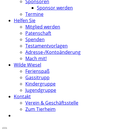
Sponsoren
Sponsor werden
Termine
Helfen Sie
Mitglied werden
Patenschaft
Spenden
Testamentvorlagen
Adresse-/Kontoänderung
Mach mit!
Wilde Wiesel
Ferienspaß
Gassitrupp
Kindergruppe
Jugendgruppe
Kontakt
Verein & Geschäftsstelle
Zum Tierheim