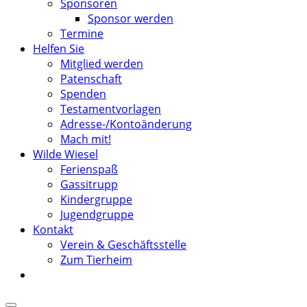
Sponsoren
Sponsor werden
Termine
Helfen Sie
Mitglied werden
Patenschaft
Spenden
Testamentvorlagen
Adresse-/Kontoänderung
Mach mit!
Wilde Wiesel
Ferienspaß
Gassitrupp
Kindergruppe
Jugendgruppe
Kontakt
Verein & Geschäftsstelle
Zum Tierheim