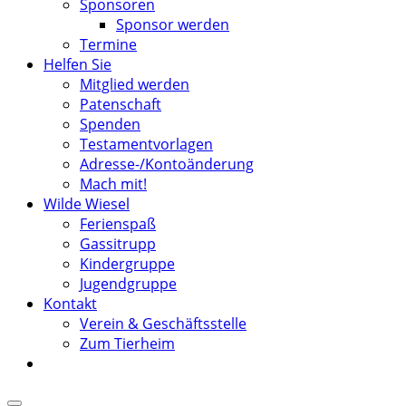
Sponsoren
Sponsor werden
Termine
Helfen Sie
Mitglied werden
Patenschaft
Spenden
Testamentvorlagen
Adresse-/Kontoänderung
Mach mit!
Wilde Wiesel
Ferienspaß
Gassitrupp
Kindergruppe
Jugendgruppe
Kontakt
Verein & Geschäftsstelle
Zum Tierheim