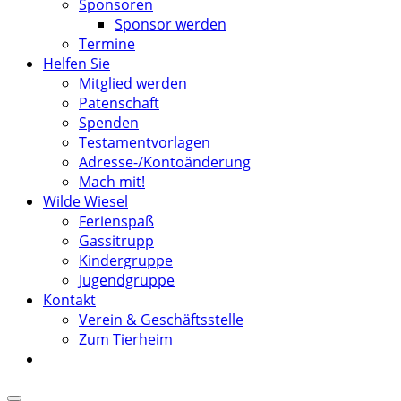
Sponsoren
Sponsor werden
Termine
Helfen Sie
Mitglied werden
Patenschaft
Spenden
Testamentvorlagen
Adresse-/Kontoänderung
Mach mit!
Wilde Wiesel
Ferienspaß
Gassitrupp
Kindergruppe
Jugendgruppe
Kontakt
Verein & Geschäftsstelle
Zum Tierheim