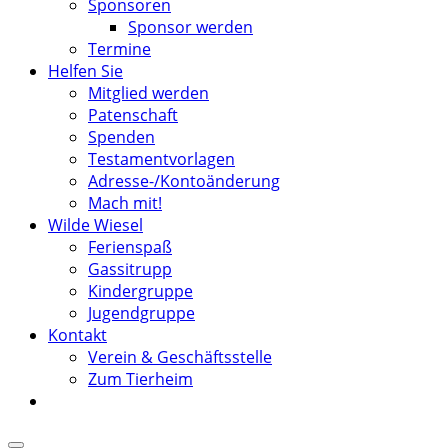
Sponsoren
Sponsor werden
Termine
Helfen Sie
Mitglied werden
Patenschaft
Spenden
Testamentvorlagen
Adresse-/Kontoänderung
Mach mit!
Wilde Wiesel
Ferienspaß
Gassitrupp
Kindergruppe
Jugendgruppe
Kontakt
Verein & Geschäftsstelle
Zum Tierheim