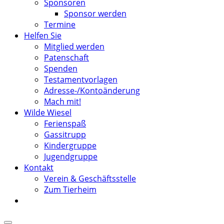
Sponsoren
Sponsor werden
Termine
Helfen Sie
Mitglied werden
Patenschaft
Spenden
Testamentvorlagen
Adresse-/Kontoänderung
Mach mit!
Wilde Wiesel
Ferienspaß
Gassitrupp
Kindergruppe
Jugendgruppe
Kontakt
Verein & Geschäftsstelle
Zum Tierheim