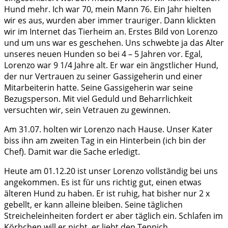
Hund mehr. Ich war 70, mein Mann 76. Ein Jahr hielten
wir es aus, wurden aber immer trauriger. Dann klickten
wir im Internet das Tierheim an. Erstes Bild von Lorenzo
und um uns war es geschehen. Uns schwebte ja das Alter
unseres neuen Hunden so bei 4 – 5 Jahren vor. Egal,
Lorenzo war 9 1/4 Jahre alt. Er war ein ängstlicher Hund,
der nur Vertrauen zu seiner Gassigeherin und einer
Mitarbeiterin hatte. Seine Gassigeherin war seine
Bezugsperson. Mit viel Geduld und Beharrlichkeit
versuchten wir, sein Vetrauen zu gewinnen.
Am 31.07. holten wir Lorenzo nach Hause. Unser Kater
biss ihn am zweiten Tag in ein Hinterbein (ich bin der
Chef). Damit war die Sache erledigt.
Heute am 01.12.20 ist unser Lorenzo vollständig bei uns
angekommen. Es ist für uns richtig gut, einen etwas
älteren Hund zu haben. Er ist ruhig, hat bisher nur 2 x
gebellt, er kann alleine bleiben. Seine täglichen
Streicheleinheiten fordert er aber täglich ein. Schlafen im
Körbchen will er nicht, er liebt den Teppich.