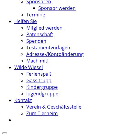
Sponsoren
Sponsor werden
Termine
Helfen Sie
Mitglied werden
Patenschaft
Spenden
Testamentvorlagen
Adresse-/Kontoänderung
Mach mit!
Wilde Wiesel
Ferienspaß
Gassitrupp
Kindergruppe
Jugendgruppe
Kontakt
Verein & Geschäftsstelle
Zum Tierheim