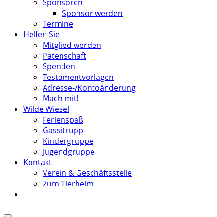
Sponsoren
Sponsor werden
Termine
Helfen Sie
Mitglied werden
Patenschaft
Spenden
Testamentvorlagen
Adresse-/Kontoänderung
Mach mit!
Wilde Wiesel
Ferienspaß
Gassitrupp
Kindergruppe
Jugendgruppe
Kontakt
Verein & Geschäftsstelle
Zum Tierheim