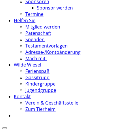
Sponsoren
Sponsor werden
Termine
Helfen Sie
Mitglied werden
Patenschaft
Spenden
Testamentvorlagen
Adresse-/Kontoänderung
Mach mit!
Wilde Wiesel
Ferienspaß
Gassitrupp
Kindergruppe
Jugendgruppe
Kontakt
Verein & Geschäftsstelle
Zum Tierheim