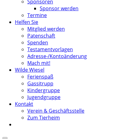
Sponsoren
Sponsor werden
Termine
Helfen Sie
Mitglied werden
Patenschaft
Spenden
Testamentvorlagen
Adresse-/Kontoänderung
Mach mit!
Wilde Wiesel
Ferienspaß
Gassitrupp
Kindergruppe
Jugendgruppe
Kontakt
Verein & Geschäftsstelle
Zum Tierheim