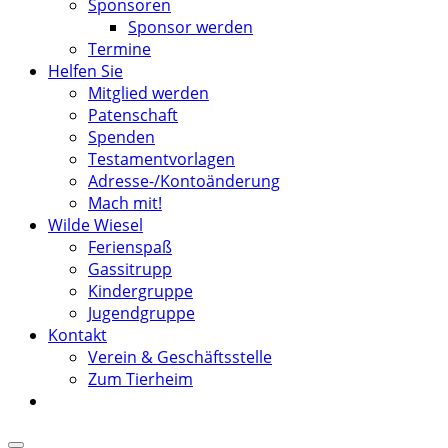
Sponsoren
Sponsor werden
Termine
Helfen Sie
Mitglied werden
Patenschaft
Spenden
Testamentvorlagen
Adresse-/Kontoänderung
Mach mit!
Wilde Wiesel
Ferienspaß
Gassitrupp
Kindergruppe
Jugendgruppe
Kontakt
Verein & Geschäftsstelle
Zum Tierheim