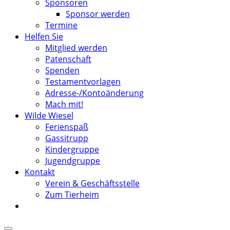
Sponsoren
Sponsor werden
Termine
Helfen Sie
Mitglied werden
Patenschaft
Spenden
Testamentvorlagen
Adresse-/Kontoänderung
Mach mit!
Wilde Wiesel
Ferienspaß
Gassitrupp
Kindergruppe
Jugendgruppe
Kontakt
Verein & Geschäftsstelle
Zum Tierheim