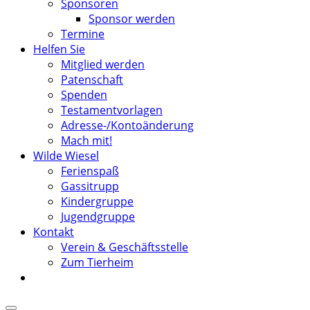
Sponsoren
Sponsor werden
Termine
Helfen Sie
Mitglied werden
Patenschaft
Spenden
Testamentvorlagen
Adresse-/Kontoänderung
Mach mit!
Wilde Wiesel
Ferienspaß
Gassitrupp
Kindergruppe
Jugendgruppe
Kontakt
Verein & Geschäftsstelle
Zum Tierheim