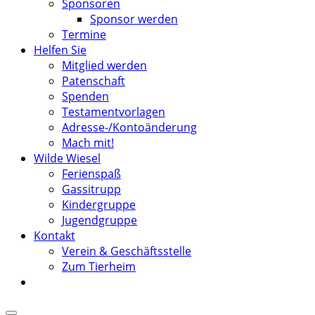
Sponsoren
Sponsor werden
Termine
Helfen Sie
Mitglied werden
Patenschaft
Spenden
Testamentvorlagen
Adresse-/Kontoänderung
Mach mit!
Wilde Wiesel
Ferienspaß
Gassitrupp
Kindergruppe
Jugendgruppe
Kontakt
Verein & Geschäftsstelle
Zum Tierheim