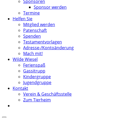
Sponsoren
Sponsor werden
Termine
Helfen Sie
Mitglied werden
Patenschaft
Spenden
Testamentvorlagen
Adresse-/Kontoänderung
Mach mit!
Wilde Wiesel
Ferienspaß
Gassitrupp
Kindergruppe
Jugendgruppe
Kontakt
Verein & Geschäftsstelle
Zum Tierheim