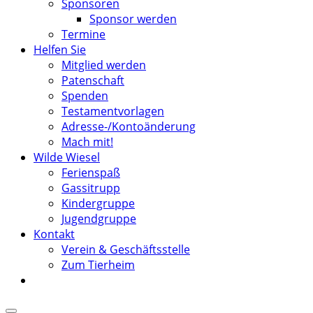
Sponsoren
Sponsor werden
Termine
Helfen Sie
Mitglied werden
Patenschaft
Spenden
Testamentvorlagen
Adresse-/Kontoänderung
Mach mit!
Wilde Wiesel
Ferienspaß
Gassitrupp
Kindergruppe
Jugendgruppe
Kontakt
Verein & Geschäftsstelle
Zum Tierheim