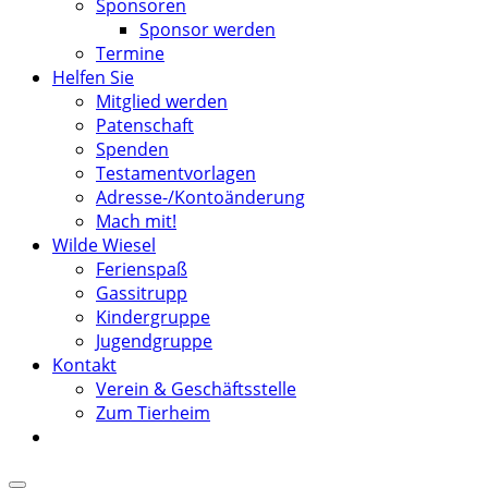
Sponsoren
Sponsor werden
Termine
Helfen Sie
Mitglied werden
Patenschaft
Spenden
Testamentvorlagen
Adresse-/Kontoänderung
Mach mit!
Wilde Wiesel
Ferienspaß
Gassitrupp
Kindergruppe
Jugendgruppe
Kontakt
Verein & Geschäftsstelle
Zum Tierheim