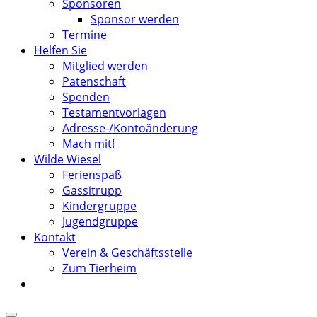
Sponsoren
Sponsor werden
Termine
Helfen Sie
Mitglied werden
Patenschaft
Spenden
Testamentvorlagen
Adresse-/Kontoänderung
Mach mit!
Wilde Wiesel
Ferienspaß
Gassitrupp
Kindergruppe
Jugendgruppe
Kontakt
Verein & Geschäftsstelle
Zum Tierheim