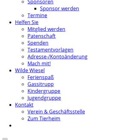
Sponsoren
Sponsor werden
Termine
Helfen Sie
Mitglied werden
Patenschaft
Spenden
Testamentvorlagen
Adresse-/Kontoänderung
Mach mit!
Wilde Wiesel
Ferienspaß
Gassitrupp
Kindergruppe
Jugendgruppe
Kontakt
Verein & Geschäftsstelle
Zum Tierheim